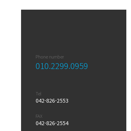
Phone number
010.2299.0959
Tel
042-826-2553
FAX
042-826-2554